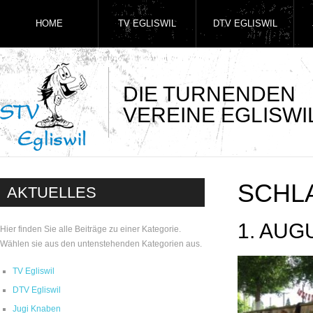
HOME
TV EGLISWIL
DTV EGLISWIL
DIE TURNENDEN
VEREINE EGLISWI
SCHL
AKTUELLES
1. AUG
Hier finden Sie alle Beiträge zu einer Kategorie.
Wählen sie aus den untenstehenden Kategorien aus.
TV Egliswil
DTV Egliswil
Jugi Knaben