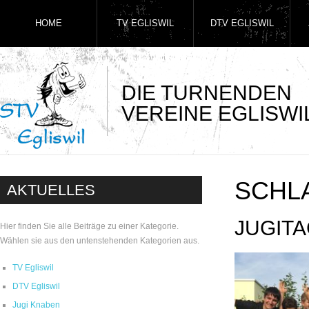
HOME
TV EGLISWIL
DTV EGLISWIL
DIE TURNENDEN
VEREINE EGLISWI
SCHL
AKTUELLES
JUGIT
Hier finden Sie alle Beiträge zu einer Kategorie.
Wählen sie aus den untenstehenden Kategorien aus.
TV Egliswil
DTV Egliswil
Jugi Knaben