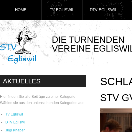
HOME
TV EGLISWIL
DTV EGLISWIL
DIE TURNENDEN
VEREINE EGLISWI
SCHL
AKTUELLES
STV G
Hier finden Sie alle Beiträge zu einer Kategorie.
Wählen sie aus den untenstehenden Kategorien aus.
TV Egliswil
DTV Egliswil
Jugi Knaben