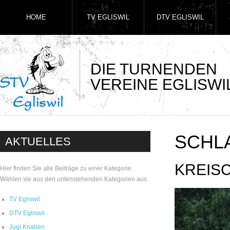
HOME
TV EGLISWIL
DTV EGLISWIL
DIE TURNENDEN
VEREINE EGLISWI
SCHL
AKTUELLES
KREIS
Hier finden Sie alle Beiträge zu einer Kategorie.
Wählen sie aus den untenstehenden Kategorien aus.
TV Egliswil
DTV Egliswil
Jugi Knaben