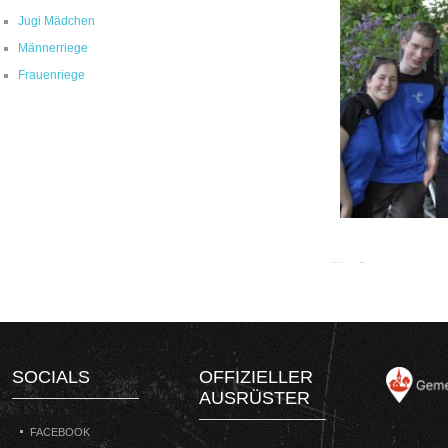
Jugi Mädchen
Männerriege
Frauenriege
SOCIALS
OFFIZIELLER
AUSRÜSTER
FACEBOOK