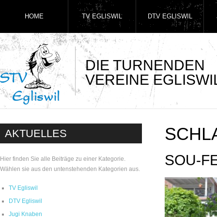
HOME
TV EGLISWIL
DTV EGLISWIL
DIE TURNENDEN
VEREINE EGLISWI
SCHL
AKTUELLES
SOU-FE
Hier finden Sie alle Beiträge zu einer Kategorie.
Wählen sie aus den untenstehenden Kategorien aus.
TV Egliswil
DTV Egliswil
Jugi Knaben