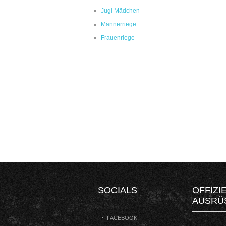
Jugi Mädchen
Männerriege
Frauenriege
SOCIALS
OFFIZI
AUSRÜ
FACEBOOK