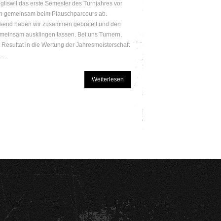
gliswil das erste Semester des Turnjahres vor
en gemeinsam beim Plauschparcours ab.
send haben wir zusammen gebrätelt und den
einsam ausklingen lassen. Bei uns Turnern,
s Resultat in die Wertung der Jahresmeisterschaft
...
Weiterlesen