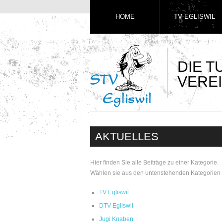
HOME
TV EGLISWIL
DIE 
VEREI
AKTUELLES
Hier finden Sie alle Beiträge zu einer Kategorie.
Wählen sie aus den untenstehenden Kategorien 
TV Egliswil
DTV Egliswil
Jugi Knaben