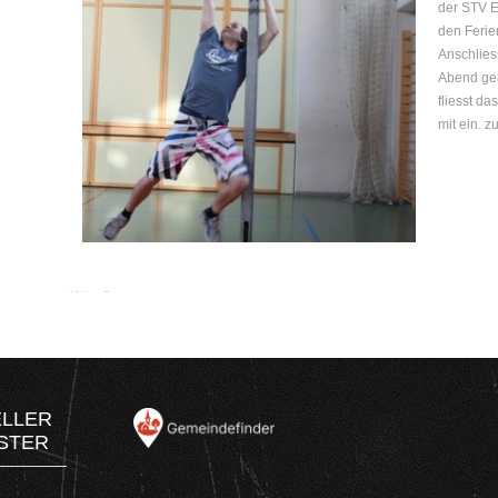
der STV E
den Feri
Anschlies
Abend gem
fliesst da
mit ein. zu
ELLER
STER