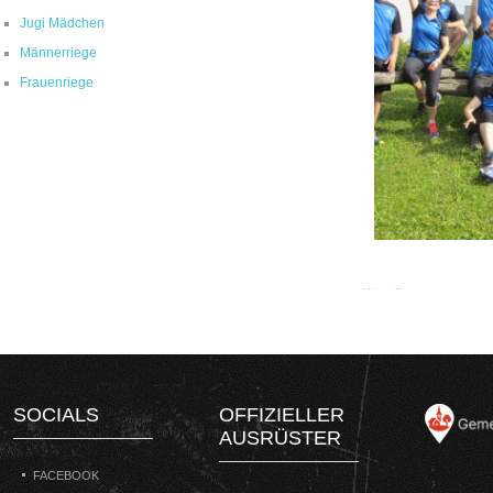
Jugi Mädchen
Männerriege
Frauenriege
SOCIALS
OFFIZIELLER
AUSRÜSTER
FACEBOOK