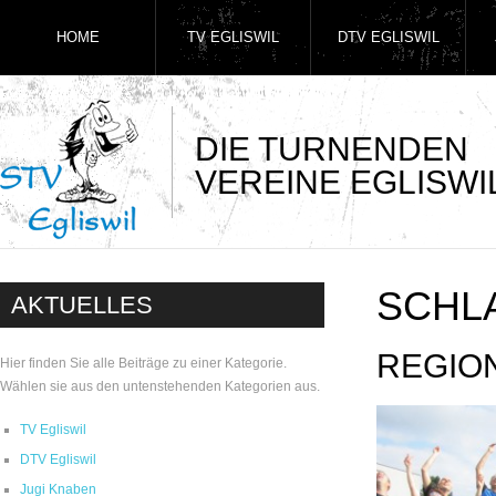
HOME
TV EGLISWIL
DTV EGLISWIL
DIE TURNENDEN
VEREINE EGLISWI
SCHL
AKTUELLES
REGIO
Hier finden Sie alle Beiträge zu einer Kategorie.
Wählen sie aus den untenstehenden Kategorien aus.
TV Egliswil
DTV Egliswil
Jugi Knaben