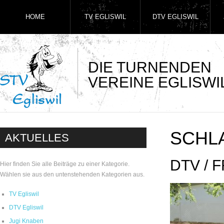
HOME
TV EGLISWIL
DTV EGLISWIL
DIE TURNENDEN
VEREINE EGLISWI
SCHL
AKTUELLES
DTV / 
Hier finden Sie alle Beiträge zu einer Kategorie.
Wählen sie aus den untenstehenden Kategorien aus.
TV Egliswil
DTV Egliswil
Jugi Knaben