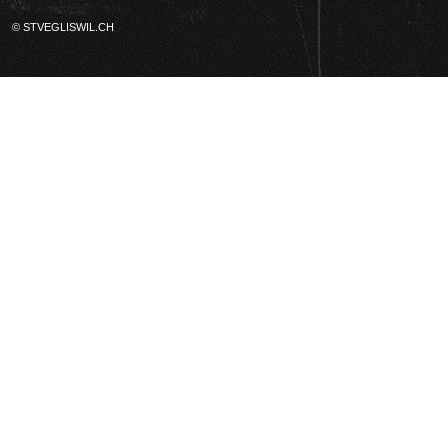
© STVEGLISWIL.CH