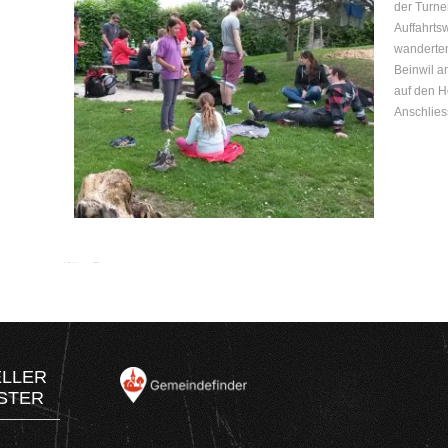
der Turn
Auffahrts
wanderten
Beinwil a
auf den H
Anschlies
ELLER
STER