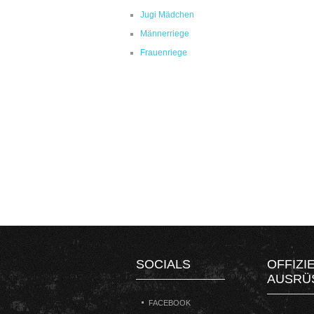
Jugi Mädchen
Männerriege
Frauenriege
SOCIALS
OFFIZI
AUSRÜ
FACEBOOK