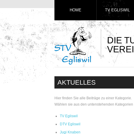
HOME
TV EGLISWIL
DIE 
VEREI
AKTUELLES
Hier finden Sie alle Beiträge zu einer Kategorie.
Wählen sie aus den untenstehenden Kategorien 
TV Egliswil
DTV Egliswil
Jugi Knaben