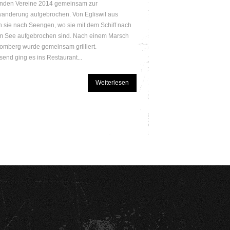
enden Vereine 2014 gemeinsam zur
wanderung aufgebrochen. Von Egliswil aus
 sie nach Seengen, wo sie mit dem Schiff nach
m See aufgebrochen sind. Nach einem Marsch
omberg wurde gemeinsam grilliert.
send ging es ins Restaurant...
Weiterlesen