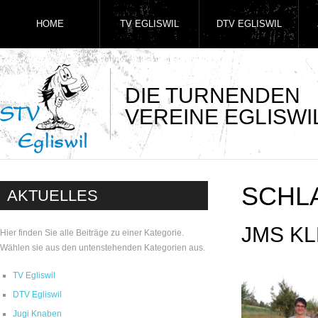
HOME
TV EGLISWIL
DTV EGLISWIL
DIE TURNENDEN
VEREINE EGLISWI
SCHL
AKTUELLES
JMS KL
Hier finden Sie alle Beiträge zu einer Kategorie.
Wählen sie aus den untenstehenden Kategorien aus.
TV Egliswil
DTV Egliswil
Jugi Knaben