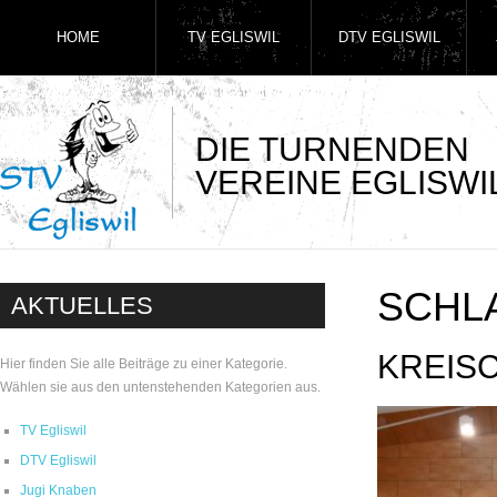
HOME
TV EGLISWIL
DTV EGLISWIL
DIE TURNENDEN
VEREINE EGLISWI
SCHL
AKTUELLES
KREISC
Hier finden Sie alle Beiträge zu einer Kategorie.
Wählen sie aus den untenstehenden Kategorien aus.
TV Egliswil
DTV Egliswil
Jugi Knaben