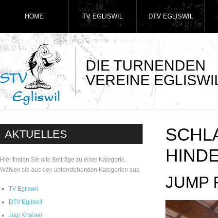
HOME
TV EGLISWIL
DTV EGLISWIL
DIE TURNENDEN
VEREINE EGLISWI
SCHL
AKTUELLES
HIND
Hier finden Sie alle Beiträge zu einer Kategorie.
Wählen sie aus den untenstehenden Kategorien aus.
JUMP 
TV Egliswil
DTV Egliswil
Jugi Knaben