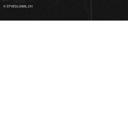
© STVEGLISWIL.CH