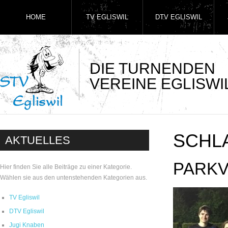
HOME
TV EGLISWIL
DTV EGLISWIL
DIE TURNENDEN
VEREINE EGLISWI
SCHL
AKTUELLES
PARKV
Hier finden Sie alle Beiträge zu einer Kategorie.
Wählen sie aus den untenstehenden Kategorien aus.
TV Egliswil
DTV Egliswil
Jugi Knaben