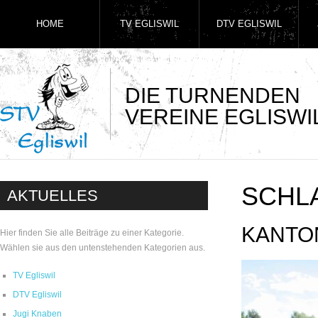
HOME
TV EGLISWIL
DTV EGLISWIL
DIE TURNENDEN
VEREINE EGLISWI
SCHL
AKTUELLES
KANTO
Hier finden Sie alle Beiträge zu einer Kategorie.
Wählen sie aus den untenstehenden Kategorien aus.
TV Egliswil
DTV Egliswil
Jugi Knaben