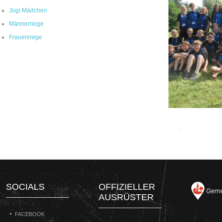
Jugi Mädchen
Männerriege
Frauenriege
SOCIALS
OFFIZIELLER
AUSRÜSTER
FACEBOOK