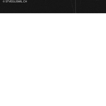
© STVEGLISWIL.CH