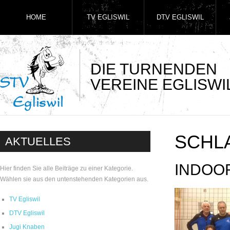
HOME
TV EGLISWIL
DTV EGLISWIL
DIE TURNENDEN
VEREINE EGLISWI
SCHL
AKTUELLES
INDOO
Hier finden Sie alle Beiträge zu einer Kategorie.
Wählen sie aus den untenstehenden Kategorien aus.
TV Egliswil
DTV Egliswil
Jugi Knaben