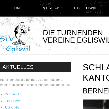
HOME
TV EGLISWIL
DTV EGLISWIL
DIE TURNENDEN
VEREINE EGLISWI
SCHL
AKTUELLES
KANT
Hier finden Sie alle Beiträge zu einer Kategorie.
Wählen sie aus den untenstehenden Kategorien aus.
BERNE
TV Egliswil
DTV Egliswil
Jugi Knaben