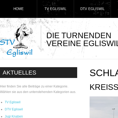
HOME
TV EGLISWIL
DTV EGLISWIL
DIE TURNENDEN
VEREINE EGLISWI
SCHL
AKTUELLES
KREIS
Hier finden Sie alle Beiträge zu einer Kategorie.
Wählen sie aus den untenstehenden Kategorien aus.
TV Egliswil
DTV Egliswil
Jugi Knaben