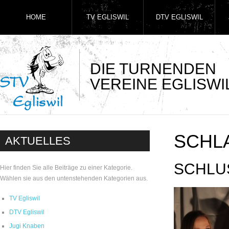
HOME
TV EGLISWIL
DTV EGLISWIL
DIE TURNENDEN
VEREINE EGLISWI
SCHL
AKTUELLES
SCHLU
Hier finden Sie alle Beiträge zu einer Kategorie.
Wählen sie aus den untenstehenden Kategorien aus.
TV Egliswil
DTV Egliswil
Jugi Knaben