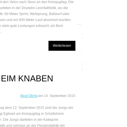
mit den Velos nach Seon an den Kreisjugitag. Die
rteten in der Disziplin Leichtathletik, wo die
e: 60 Meter Sprint, Weitsprung, Ballwurf oder
sen und ein 800 Meter Lauf absolviert wurden.
 viele gute Leistungen erbracht, als Best
..
Weiterlesen
HEIM KNABEN
Beat Obrist
am
14. September 2015
ag dem 12. September 2015 sind die Jungs der
i Egliswil am Kreisjugitag in Schafisheim
n. Die Jungs starteten in der Kategorie
etik und nahmen an der Pendelstafette teil.