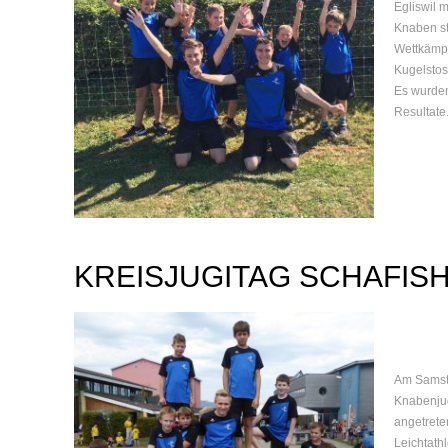
Egliswil 
Knaben sta
Wettkämpf
Kugelstos
Es wurden
Resultate.
KREISJUGITAG SCHAFIS
Am Samst
Knabenjug
angetrete
Leichtathl