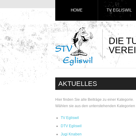
HOME
TV EGLISWIL
DIE 
VEREI
AKTUELLES
Hier finden Sie alle Beiträge zu einer Kategorie.
Wählen sie aus den untenstehenden Kategorien 
TV Egliswil
DTV Egliswil
Jugi Knaben