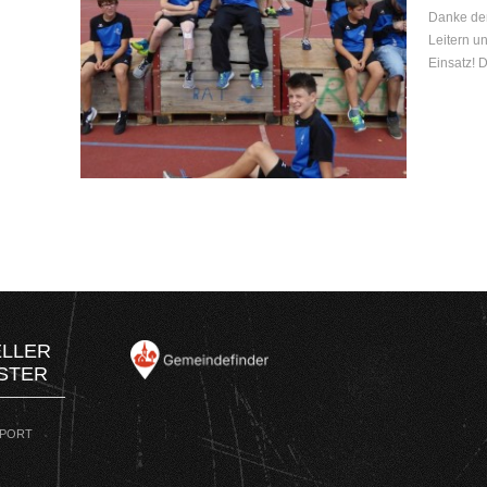
Danke den
Leitern un
Einsatz! 
ELLER
STER
SPORT