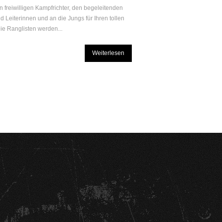
 freiwilligen Kampfrichter, den begeleitenden
d Leiterinnen und an die Jungs für Ihren tollen
Die Ranglisten werden...
Weiterlesen