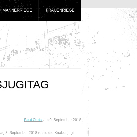
MÄNNERRIEGE
FRAUENRIEGE
SJUGITAG
Beat Obrist
am
9. September 2018
g 8. September 2018 reiste die Knabenjugi