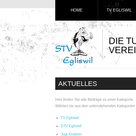
HOME
TV EGLISWIL
DIE 
VEREI
AKTUELLES
Hier finden Sie alle Beiträge zu einer Kategorie.
Wählen sie aus den untenstehenden Kategorien 
TV Egliswil
DTV Egliswil
Jugi Knaben