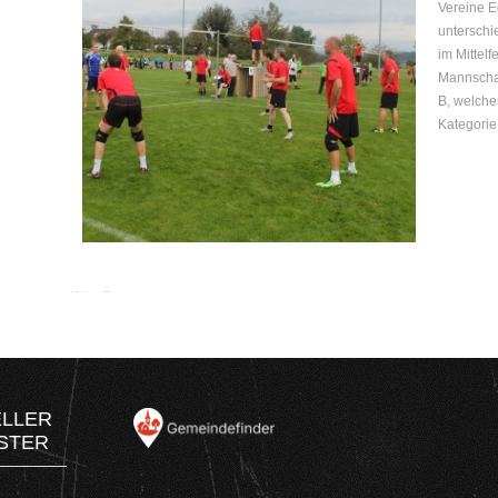
Vereine E
unterschi
im Mittelf
Mannschaf
B, welcher
Kategorie 
ELLER
STER