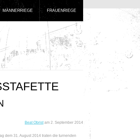
MÄNNERRIEGE
FRAUENRIEGE
SSTAFETTE
N
Beat Obrist
am
2. September 2014
g dem 31. August 2014 traten die turnenden