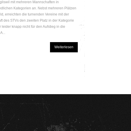
gliswil mit mehreren Mannschaften in
edlichen Kategorien an. Nebst mehreren Plätzen
eld, erreichten die turnenden Vereine mit der
t des STVs den zweiten Platz in der Kategorie
 leider knapp nicht für den Aufstieg in die
A...
Weiterlesen