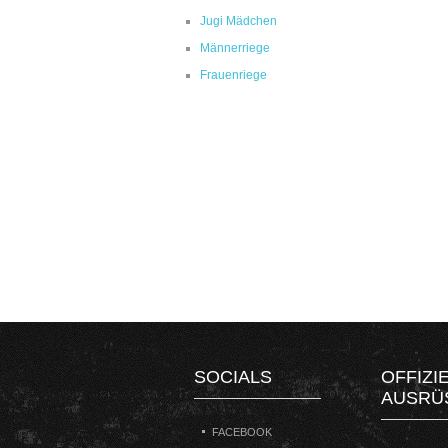
Jugi Mädchen
Männerriege
Frauenriege
SOCIALS
OFFIZI
AUSRÜ
FACEBOOK