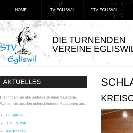
HOME
TV EGLISWIL
DTV EGLISWIL
DIE TURNENDEN
VEREINE EGLISWI
SCHL
AKTUELLES
KREISC
Hier finden Sie alle Beiträge zu einer Kategorie.
Wählen sie aus den untenstehenden Kategorien aus.
TV Egliswil
DTV Egliswil
Jugi Knaben