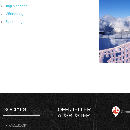
Jugi Mädchen
Männerriege
Frauenriege
SOCIALS
OFFIZIELLER
AUSRÜSTER
FACEBOOK