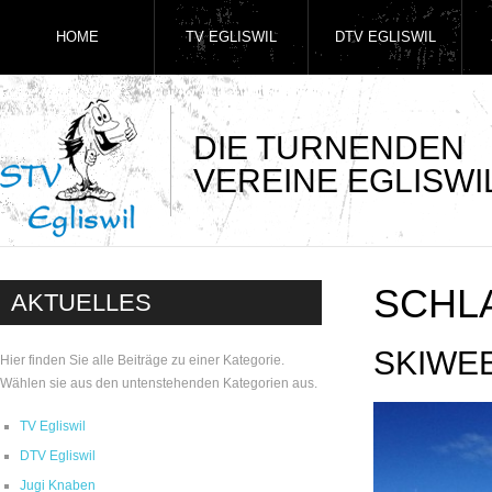
HOME
TV EGLISWIL
DTV EGLISWIL
DIE TURNENDEN
VEREINE EGLISWI
SCHL
AKTUELLES
SKIWE
Hier finden Sie alle Beiträge zu einer Kategorie.
Wählen sie aus den untenstehenden Kategorien aus.
TV Egliswil
DTV Egliswil
Jugi Knaben