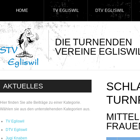
HOME
TV EGLISWIL
DTV EGLISWIL
DIE TURNENDEN
VEREINE EGLISWI
SCHL
AKTUELLES
TURN
Hier finden Sie alle Beiträge zu einer Kategorie.
Wählen sie aus den untenstehenden Kategorien aus.
MITTE
TV Egliswil
FRAUE
DTV Egliswil
Jugi Knaben