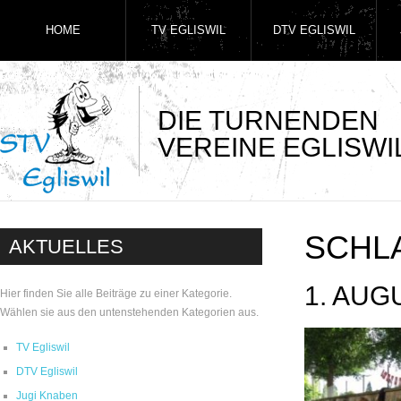
HOME
TV EGLISWIL
DTV EGLISWIL
DIE TURNENDEN
VEREINE EGLISWI
SCHL
AKTUELLES
1. AUG
Hier finden Sie alle Beiträge zu einer Kategorie.
Wählen sie aus den untenstehenden Kategorien aus.
TV Egliswil
DTV Egliswil
Jugi Knaben