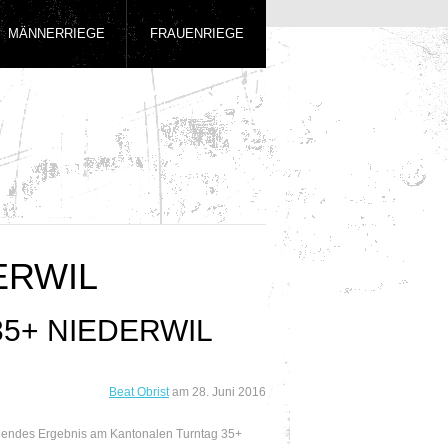
MÄNNERRIEGE
FRAUENRIEGE
ERWIL
5+ NIEDERWIL
Beat Obrist
am
28. Juni 2016
gendes Ergebnis am Kantonalen Turntag 35+