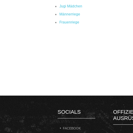
Jugi Mädchen
Männerriege
Frauenriege
SOCIALS
OFFIZI
AUSRÜ
FACEBOOK