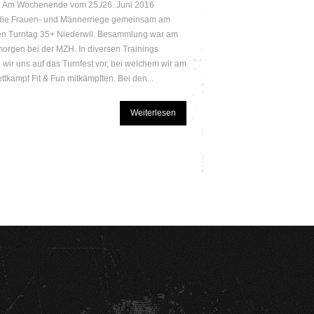
. Am Wochenende vom 25./26. Juni 2016
 die Frauen- und Männerriege gemeinsam am
en Turntag 35+ Niederwil. Besammlung war am
rgen bei der MZH. In diversen Trainings
n wir uns auf das Turnfest vor, bei welchem wir am
ttkampf Fit & Fun mitkämpften. Bei den...
Weiterlesen