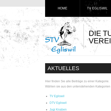
HOME
TV EGLISWIL
DIE 
VEREI
AKTUELLES
Hier finden Sie alle Beiträge zu einer Kategorie.
Wählen sie aus den untenstehenden Kategorien 
TV Egliswil
DTV Egliswil
Jugi Knaben