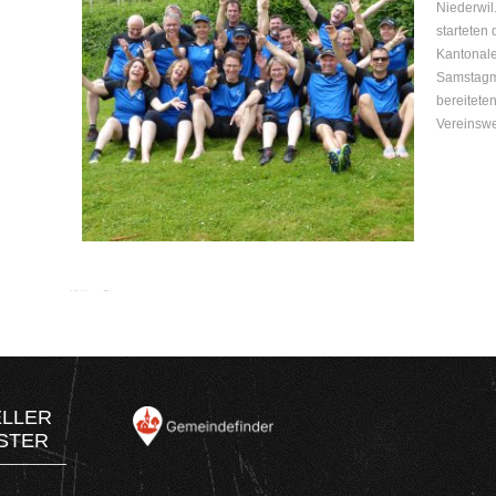
Niederwil
starteten
Kantonal
Samstagmo
bereitete
Vereinswe
ELLER
STER