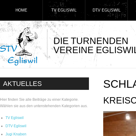
HOME
TV EGLISWIL
DTV EGLISWIL
DIE TURNENDEN
VEREINE EGLISWI
SCHL
AKTUELLES
KREISC
Hier finden Sie alle Beiträge zu einer Kategorie.
Wählen sie aus den untenstehenden Kategorien aus.
TV Egliswil
DTV Egliswil
Jugi Knaben