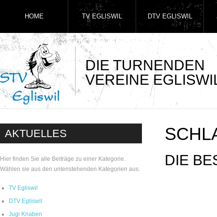
HOME
TV EGLISWIL
DTV EGLISWIL
DIE TURNENDEN
VEREINE EGLISWI
SCHL
AKTUELLES
DIE B
Hier finden Sie alle Beiträge zu einer Kategorie.
Wählen sie aus den untenstehenden Kategorien aus.
TV Egliswil
DTV Egliswil
Jugi Knaben