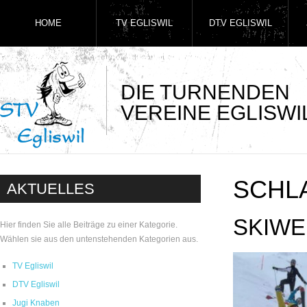
HOME
TV EGLISWIL
DTV EGLISWIL
DIE TURNENDEN
VEREINE EGLISWI
SCHL
AKTUELLES
SKIWE
Hier finden Sie alle Beiträge zu einer Kategorie.
Wählen sie aus den untenstehenden Kategorien aus.
TV Egliswil
DTV Egliswil
Jugi Knaben