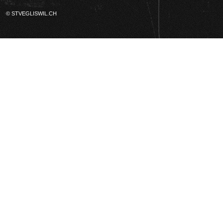
© STVEGLISWIL.CH