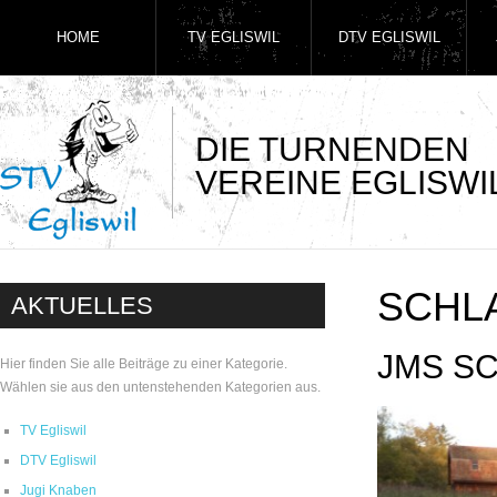
HOME
TV EGLISWIL
DTV EGLISWIL
DIE TURNENDEN
VEREINE EGLISWI
SCHL
AKTUELLES
JMS S
Hier finden Sie alle Beiträge zu einer Kategorie.
Wählen sie aus den untenstehenden Kategorien aus.
TV Egliswil
DTV Egliswil
Jugi Knaben