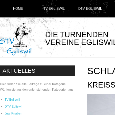
HOME
TV EGLISWIL
DTV EGLISWIL
DIE TURNENDEN
VEREINE EGLISWI
SCHL
AKTUELLES
KREIS
Hier finden Sie alle Beiträge zu einer Kategorie.
Wählen sie aus den untenstehenden Kategorien aus.
TV Egliswil
DTV Egliswil
Jugi Knaben