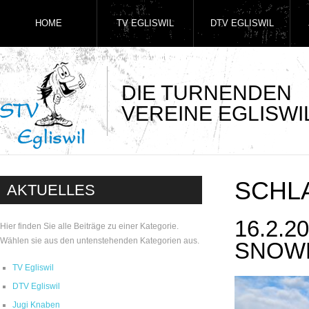
HOME
TV EGLISWIL
DTV EGLISWIL
DIE TURNENDEN
VEREINE EGLISWI
SCHL
AKTUELLES
16.2.2
Hier finden Sie alle Beiträge zu einer Kategorie.
Wählen sie aus den untenstehenden Kategorien aus.
SNOW
TV Egliswil
DTV Egliswil
Jugi Knaben