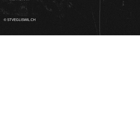
© STVEGLISWIL.CH