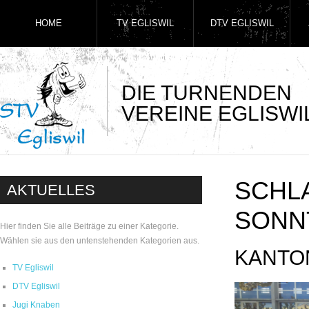
HOME
TV EGLISWIL
DTV EGLISWIL
DIE TURNENDEN
VEREINE EGLISWI
SCHL
AKTUELLES
SONN
Hier finden Sie alle Beiträge zu einer Kategorie.
Wählen sie aus den untenstehenden Kategorien aus.
KANTO
TV Egliswil
DTV Egliswil
Jugi Knaben