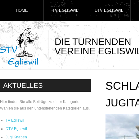
HOME
TV EGLISWIL
DTV EGLISWIL
DIE TURNENDEN
VEREINE EGLISWI
SCHL
AKTUELLES
JUGIT
Hier finden Sie alle Beiträge zu einer Kategorie.
Wählen sie aus den untenstehenden Kategorien aus.
TV Egliswil
DTV Egliswil
Jugi Knaben