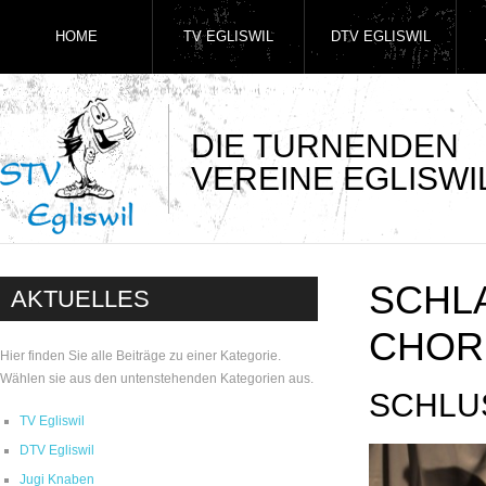
HOME
TV EGLISWIL
DTV EGLISWIL
DIE TURNENDEN
VEREINE EGLISWI
SCHL
AKTUELLES
CHOR
Hier finden Sie alle Beiträge zu einer Kategorie.
Wählen sie aus den untenstehenden Kategorien aus.
SCHLU
TV Egliswil
DTV Egliswil
Jugi Knaben