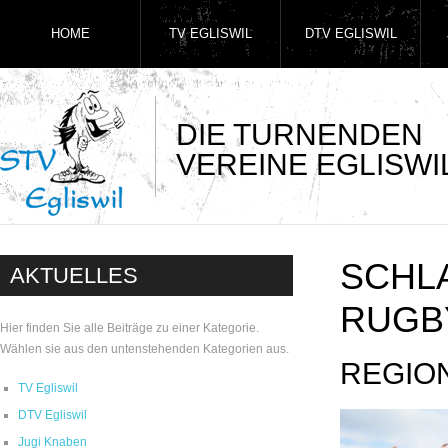
HOME
TV EGLISWIL
DTV EGLISWIL
DIE TURNENDEN
VEREINE EGLISWI
SCHL
AKTUELLES
RUGB
Hier finden Sie alle Beiträge zu einer Kategorie.
Wählen sie aus den untenstehenden Kategorien aus.
REGIO
TV Egliswil
DTV Egliswil
Jugi Knaben