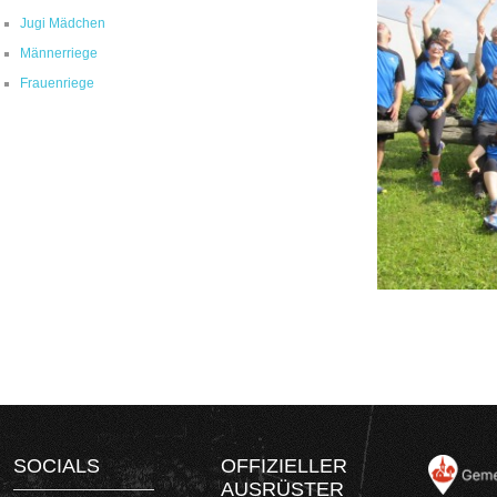
Jugi Mädchen
Männerriege
Frauenriege
SOCIALS
OFFIZIELLER
AUSRÜSTER