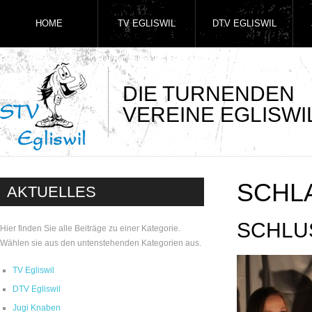
HOME
TV EGLISWIL
DTV EGLISWIL
DIE TURNENDEN
VEREINE EGLISWI
SCHL
AKTUELLES
SCHLU
Hier finden Sie alle Beiträge zu einer Kategorie.
Wählen sie aus den untenstehenden Kategorien aus.
TV Egliswil
DTV Egliswil
Jugi Knaben