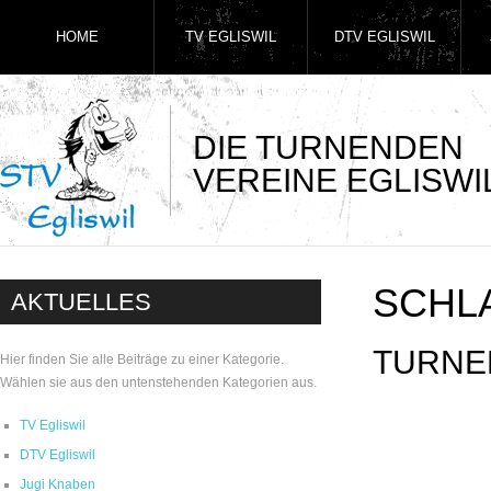
HOME
TV EGLISWIL
DTV EGLISWIL
DIE TURNENDEN
VEREINE EGLISWI
SCHL
AKTUELLES
TURNE
Hier finden Sie alle Beiträge zu einer Kategorie.
Wählen sie aus den untenstehenden Kategorien aus.
TV Egliswil
DTV Egliswil
Jugi Knaben