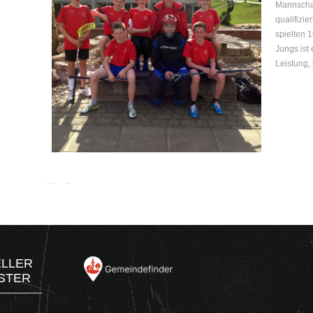
Mannschaf
qualifizie
spielten 
Jungs ist 
Leistung, 
ELLER
STER