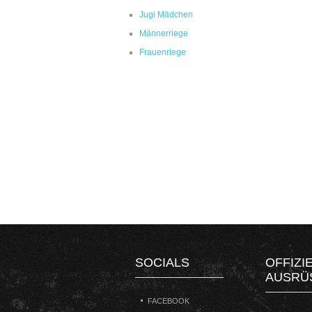
Jugi Mädchen
Männerriege
Frauenriege
SOCIALS
OFFIZI
AUSRÜ
FACEBOOK