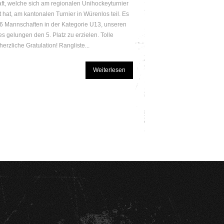
t, welche sich am regionalen Unihockeyturnier
rt hat, am kantonalen Turnier in Würenlos teil. Es
16 Mannschaften in der Kategorie U13, unseren
es gelungen den 5. Platz zu erzielen. Tolle
herzliche Gratulation! Rangliste...
Weiterlesen