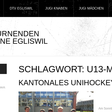
DTV EGLISWIL
JUGI KNABEN
JUGI MÄDCHEN
TURNENDEN
NE EGLISWIL
SCHLAGWORT:
U13-
KANTONALES UNIHOCKE
aus.
Am Sonnt