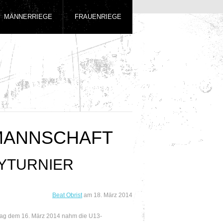
MÄNNERRIEGE
FRAUENRIEGE
MANNSCHAFT
YTURNIER
Beat Obrist
am
18. März 2014
ag dem 16. März 2014 nahm die U13-