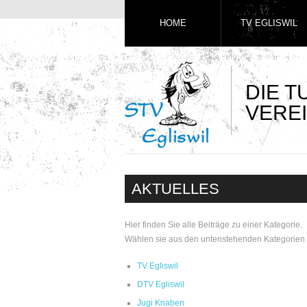
HOME
TV EGLISWIL
DIE 
VEREI
AKTUELLES
Hier finden Sie alle Beiträge zu einer Kategorie.
Wählen sie aus den untenstehenden Kategorien 
TV Egliswil
DTV Egliswil
Jugi Knaben