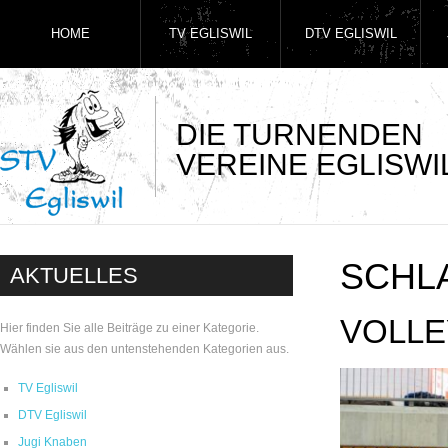
HOME
TV EGLISWIL
DTV EGLISWIL
DIE TURNENDEN
VEREINE EGLISWI
SCHL
AKTUELLES
VOLLE
Hier finden Sie alle Beiträge zu einer Kategorie.
Wählen sie aus den untenstehenden Kategorien aus.
TV Egliswil
DTV Egliswil
Jugi Knaben