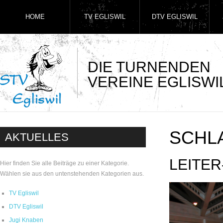
HOME
TV EGLISWIL
DTV EGLISWIL
DIE TURNENDEN
VEREINE EGLISWI
SCHL
AKTUELLES
LEITE
Hier finden Sie alle Beiträge zu einer Kategorie.
Wählen sie aus den untenstehenden Kategorien aus.
TV Egliswil
DTV Egliswil
Jugi Knaben