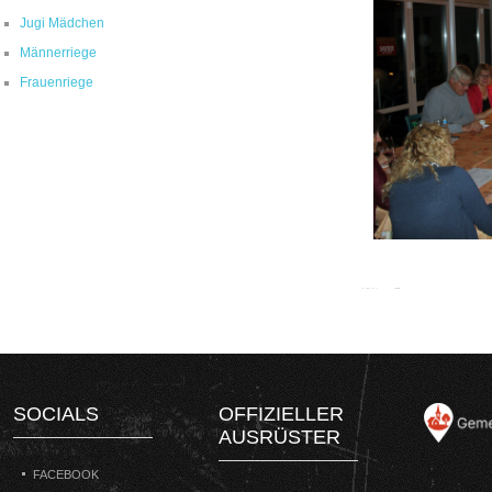
Jugi Mädchen
Männerriege
Frauenriege
SOCIALS
OFFIZIELLER
AUSRÜSTER
FACEBOOK