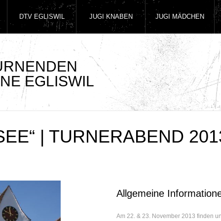
DTV EGLISWIL
JUGI KNABEN
JUGI MÄDCHEN
TURNENDEN
NE EGLISWIL
SEE“ | TURNERABEND 201
Allgemeine Information
Am 22. & 23. November 2013 finden uns