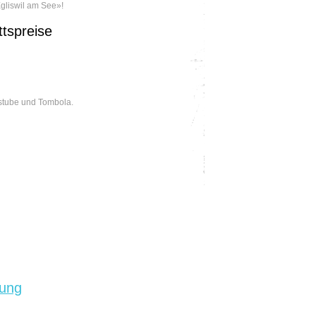
Egliswil am See»!
ttspreise
estube und Tombola.
tung