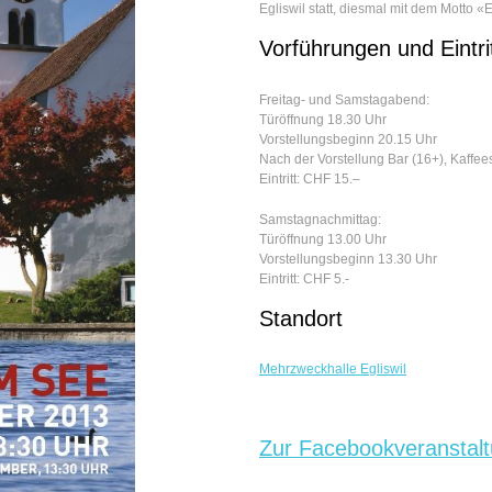
Egliswil statt, diesmal mit dem Motto «
Vorführungen und Eintri
Freitag- und Samstagabend:
Türöffnung 18.30 Uhr
Vorstellungsbeginn 20.15 Uhr
Nach der Vorstellung Bar (16+), Kaffe
Eintritt: CHF 15.–
Samstagnachmittag:
Türöffnung 13.00 Uhr
Vorstellungsbeginn 13.30 Uhr
Eintritt: CHF 5.-
Standort
Mehrzweckhalle Egliswil
Zur Facebookveranstal