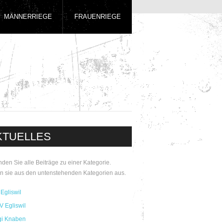
MÄNNERRIEGE
FRAUENRIEGE
KTUELLES
inden Sie alle Beiträge zu einer Kategorie.
n sie aus den untenstehenden Kategorien aus.
Egliswil
V Egliswil
gi Knaben