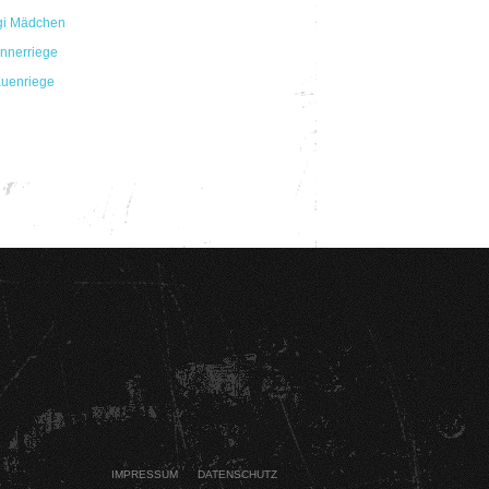
gi Mädchen
nnerriege
auenriege
IMPRESSUM
DATENSCHUTZ