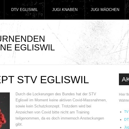
DTV EGLISWIL
JUGI KNABEN
JUGI MÄDCHEN
TURNENDEN
NE EGLISWIL
T STV EGLISWIL
A
Durch die Lockerungen des Bundes hat der STV
Hier f
Egliswil im Moment keine aktiven Covid-Massnahmen,
Wähle
sowie kein Schutzkonzept. Trotzdem wird bei
TV 
Anzeichen von Covid bitte nicht am Training
teilgenommen, da es doch immernoch Ansteckungen
DT
gibt.
Ju