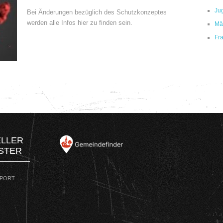
Ju
Bei Änderungen bezüglich des Schutzkonzeptes
werden alle Infos hier zu finden sein.
Mä
Fr
ELLER
STER
SPORT