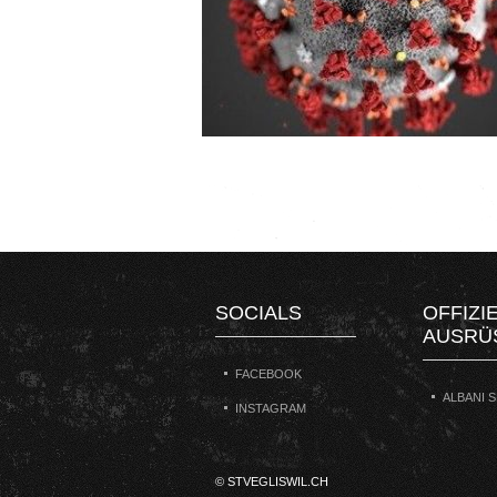
SOCIALS
OFFIZI
AUSRÜ
FACEBOOK
ALBANI 
INSTAGRAM
© STVEGLISWIL.CH