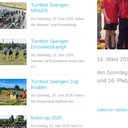
Turnfest Seengen
MR&FR
Am Samstag, 20. Juni 2026, nahm
die Männer- und Frauenriege...
Turnfest Seengen
Einzelwettkampf
Am Samstag, 13. Juni 2026,
16. März 201
nahmen elf Einzelturner:innen des
TV...
Am Sonntag 
und 16. Platz
Turnfest Seengen Jugi
Knaben
Am Sonntag, 14. Juni 2026, nahm
die Knabenjugi Egliswil am...
knaben jugi
•
möriken-
Kreiscup 2026
Am Freitag, 22. Mai 2026, fand in