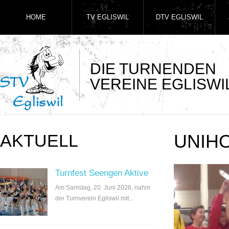
HOME
TV EGLISWIL
DTV EGLISWIL
DIE TURNENDEN
VEREINE EGLISWI
AKTUELL
UNIH
Turnfest Seengen Aktive
Am Samstag, 20. Juni 2026, nahm
der Turnverein Egliswil mit...