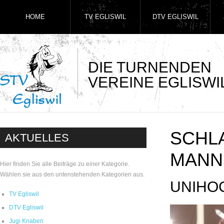
HOME
TV EGLISWIL
DTV EGLISWIL
DIE TURNENDEN
VEREINE EGLISWI
SCHL
AKTUELLES
MANN
Hier finden Sie alle Beiträge zu einer Kategorie.
Wählen sie aus den untenstehenden Kategorien aus.
UNIHO
TV Egliswil
DTV Egliswil
Jugi Knaben