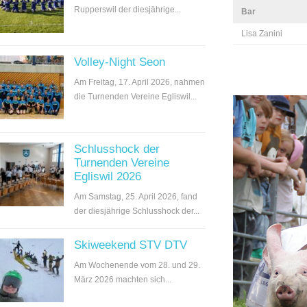
Rupperswil der diesjährige...
Bar
Lisa Zanini
Volley-Night Seon
Am Freitag, 17. April 2026, nahmen
die Turnenden Vereine Egliswil...
Schlusshock der
Turnenden Vereine
Egliswil 2026
Am Samstag, 25. April 2026, fand
der diesjährige Schlusshock der...
Skiweekend STV DTV
Am Wochenende vom 28. und 29.
März 2026 machten sich...