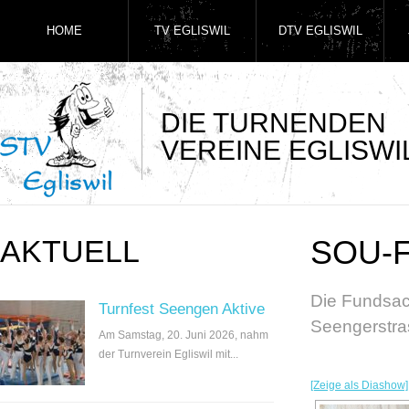
HOME
TV EGLISWIL
DTV EGLISWIL
DIE TURNENDEN
VEREINE EGLISWI
AKTUELL
SOU-F
Die Fundsa
Turnfest Seengen Aktive
Seengerstras
Am Samstag, 20. Juni 2026, nahm
der Turnverein Egliswil mit...
[Zeige als Diashow]