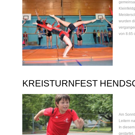
gemeinsam
Kleinfeld
Meistersc
wurden di
vergangen
von 8.65 
KREISTURNFEST HENDSC
Am Sonnta
Leitern n
In diesem
gestartet