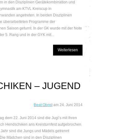
 in den Disziplinen Gerätekombination und
gymnastik am KTVL Kreiscup in
hwanden angetreten. In beiden Disziplinen
e überarbeiteten Programme der
en Saison geturnt. In der GK wurde mit der Note
der 5. Rang und in der GYK mit...
Weiterlesen
HIKEN – JUGEND
Beat Obrist
am
24. Juni 2014
g dem 22. Juni 2014 sind die Jugi’s mit Ihren
ach Hendschiken ans Kreisturnfest aufgebrochen.
 Jahr sind die Jungs und Mädels getrennt
. Die Mädchen sind in den Disziplinen