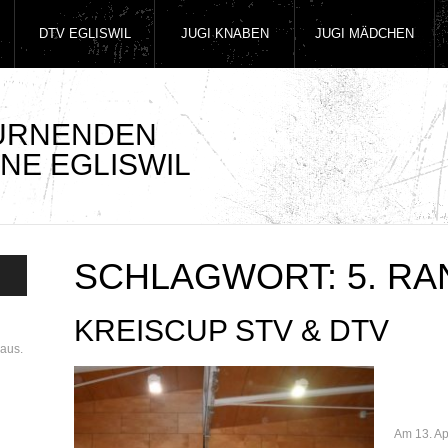
DTV EGLISWIL
JUGI KNABEN
JUGI MÄDCHEN
TURNENDEN
NE EGLISWIL
SCHLAGWORT:
5. R
KREISCUP STV & DTV
aus.
Am 13. Ap