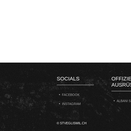
SOCIALS
OFFIZI
AUSRÜ
FACEBOOK
ALBANI 
INSTAGRAM
© STVEGLISWIL.CH