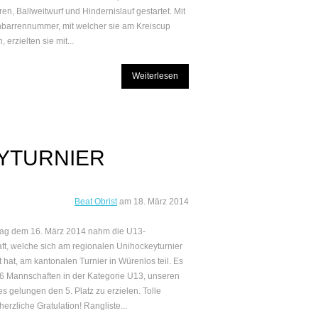
en, Ballweitwurf und Hindernislauf gestartet. Mit
nbarrennummer, mit welcher sie am Kreiscup
erzielten sie mit...
Weiterlesen
YTURNIER
Beat Obrist
am
18. März 2014
ag dem 16. März 2014 nahm die U13-
t, welche sich am regionalen Unihockeyturnier
rt hat, am kantonalen Turnier in Würenlos teil. Es
16 Mannschaften in der Kategorie U13, unseren
es gelungen den 5. Platz zu erzielen. Tolle
herzliche Gratulation! Rangliste...