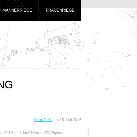
MÄNNERRIEGE
FRAUENRIEGE
ANG
Beat Obrist
am
15. Mai 2016
ril 2016 sind der STV und DTV Egliswil