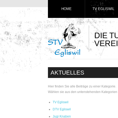
HOME
TV EGLISWIL
DIE 
VEREI
AKTUELLES
Hier finden Sie alle Beiträge zu einer Kategorie.
Wählen sie aus den untenstehenden Kategorien 
TV Egliswil
DTV Egliswil
Jugi Knaben