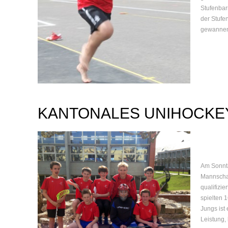
Stufenbarr
der Stufe
gewannen, 
KANTONALES UNIHOCKE
Am Sonnt
Mannschaf
qualifizie
spielten 
Jungs ist 
Leistung, 