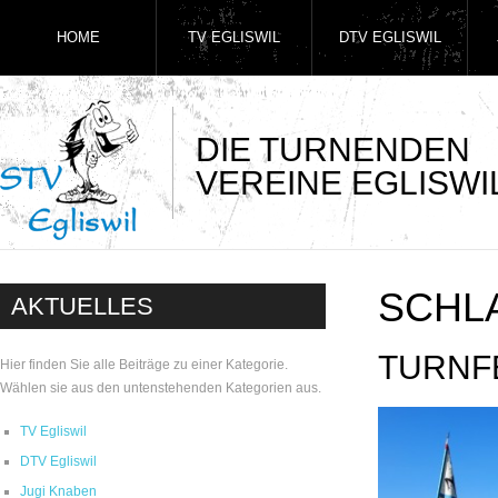
HOME
TV EGLISWIL
DTV EGLISWIL
DIE TURNENDEN
VEREINE EGLISWI
SCHL
AKTUELLES
TURNF
Hier finden Sie alle Beiträge zu einer Kategorie.
Wählen sie aus den untenstehenden Kategorien aus.
TV Egliswil
DTV Egliswil
Jugi Knaben