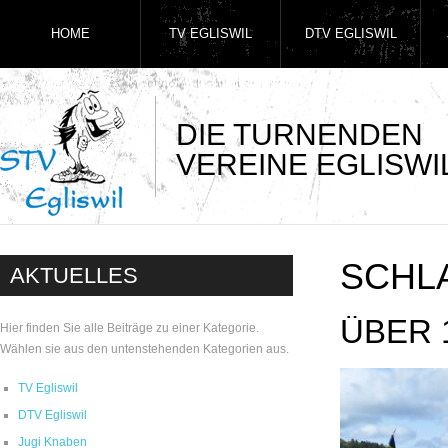
HOME
TV EGLISWIL
DTV EGLISWIL
DIE TURNENDEN
VEREINE EGLISWI
SCHL
AKTUELLES
ÜBER 
Hier finden Sie alle Beiträge zu einer Kategorie.
Wählen sie aus den untenstehenden Kategorien aus.
TV Egliswil
DTV Egliswil
Jugi Knaben