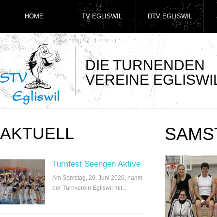
HOME
TV EGLISWIL
DTV EGLISWIL
DIE TURNENDEN
VEREINE EGLISWI
AKTUELL
SAMS
Turnfest Seengen Aktive
Am Samstag, 20. Juni 2026, nahm
der Turnverein Egliswil mit...