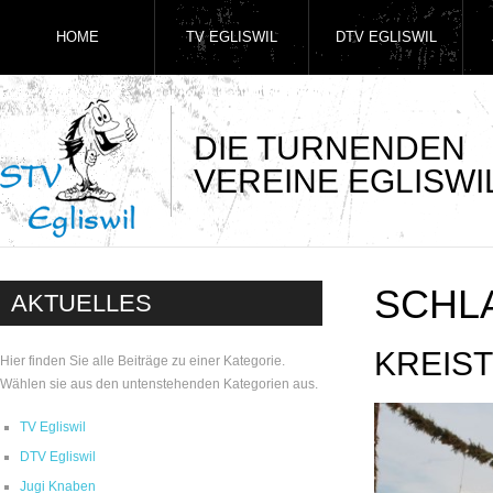
HOME
TV EGLISWIL
DTV EGLISWIL
DIE TURNENDEN
VEREINE EGLISWI
SCHL
AKTUELLES
KREIS
Hier finden Sie alle Beiträge zu einer Kategorie.
Wählen sie aus den untenstehenden Kategorien aus.
TV Egliswil
DTV Egliswil
Jugi Knaben